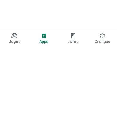
Jogos
Apps
Livros
Crianças
Google Play
Play Pass
Pontos do Play Points
Vales-presente
Resgatar