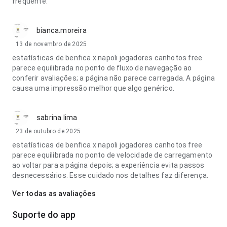
frequente.
bianca.moreira
13 de novembro de 2025
estatísticas de benfica x napoli jogadores canhotos free
parece equilibrada no ponto de fluxo de navegação ao
conferir avaliações; a página não parece carregada. A página
causa uma impressão melhor que algo genérico.
sabrina.lima
23 de outubro de 2025
estatísticas de benfica x napoli jogadores canhotos free
parece equilibrada no ponto de velocidade de carregamento
ao voltar para a página depois; a experiência evita passos
desnecessários. Esse cuidado nos detalhes faz diferença.
Ver todas as avaliações
Suporte do app