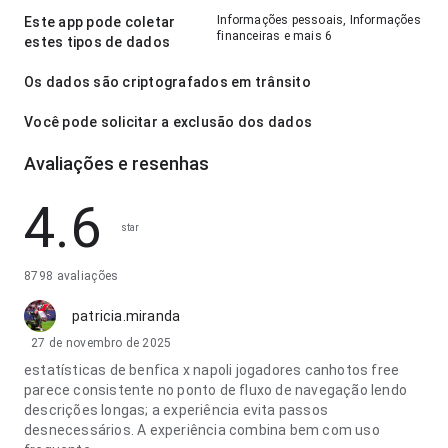
Informações pessoais, Informações
Este app pode coletar
financeiras e mais 6
estes tipos de dados
Os dados são criptografados em trânsito
Você pode solicitar a exclusão dos dados
Avaliações e resenhas
4.6
star
8798 avaliações
patricia.miranda
27 de novembro de 2025
estatísticas de benfica x napoli jogadores canhotos free
parece consistente no ponto de fluxo de navegação lendo
descrições longas; a experiência evita passos
desnecessários. A experiência combina bem com uso