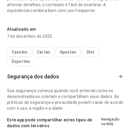
alternar detalhes; o conteúdo é fácil de examinar. A
experiência combina bem com uso frequente.
estatísticas de benfica x napoli jogadores canhotos free
parece confortável no ponto de velocidade de
Atualizado em
carregamento comparando com apps parecidos; o
7 de dezembro de 2025
conteúdo é fácil de examinar. A página causa uma
impressão melhor que algo genérico.
Cassino
Cartas
Apostas
Slot
Esportes
Segurança dos dados
Sua segurança começa quando você entende como os
desenvolvedores coletam e compartilham seus dados. As
práticas de segurança e privacidade podem variar de acordo
com o uso, a região e a idade.
Navegação
Este app pode compartilhar estes tipos de
na Web
dados com terceiros