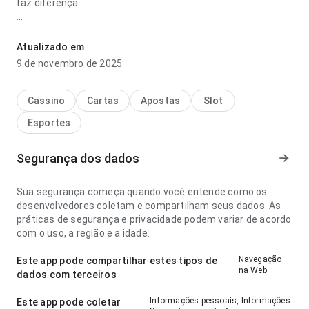
faz diferença.
estatísticas de arsenal x newcastle parece leve no ponto de
velocidade de carregamento comparando com apps
Atualizado em
parecidos; a hierarquia visual parece natural. Ajuda quem
9 de novembro de 2025
quer decidir rapidamente se vale instalar.
Cassino
Cartas
Apostas
Slot
Esportes
Segurança dos dados
Sua segurança começa quando você entende como os
desenvolvedores coletam e compartilham seus dados. As
práticas de segurança e privacidade podem variar de acordo
com o uso, a região e a idade.
Navegação
Este app pode compartilhar estes tipos de
na Web
dados com terceiros
Informações pessoais, Informações
Este app pode coletar