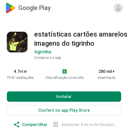
Google Play
estatísticas cartões amarelos
imagens do tigrinho
tigrinho
Compras no app
4.7
280 mil+
star
7547 avaliações
Classificação Livre
info
downloads
Instalar
Conferir no app Play Store
Compartilhar
Adicionar à lista de desejos