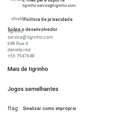
E-mail para suporte
tigrinho-service@tigrinho.com
shield
Política de privacidade
Sobre o desenvolvedor
tigrinho
service@tigrinho.com
648 Rua d
daniela.reis
+55 7547648
Mais de tigrinho
Jogos semelhantes
flag
Sinalizar como impróprio