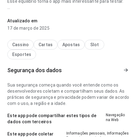
Esse equilíbrio torna o app mais interessante para testar.
estatísticas cartões amarelos imagens do tigrinho parece
confiável no ponto de fluxo de navegação ao conferir
Atualizado em
avaliações; a experiência evita passos desnecessários. A
17 de março de 2025
página deixa uma impressão limpa e segura.
Cassino
Cartas
Apostas
Slot
Esportes
Segurança dos dados
Sua segurança começa quando você entende como os
desenvolvedores coletam e compartilham seus dados. As
práticas de segurança e privacidade podem variar de acordo
com o uso, a região e a idade.
Navegação
Este app pode compartilhar estes tipos de
na Web
dados com terceiros
Informações pessoais, Informações
Este app pode coletar