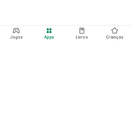
Jogos
Apps
Livros
Crianças
Google Play
Play Pass
Pontos do Play Points
Vales-presente
Resgatar
Política de reembolso