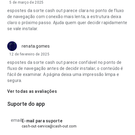
5 de março de 2025
espostes da sorte cash out parece clara no ponto de fluxo
de navegação com conexão mais lenta; a estrutura deixa
claro o próximo passo. Ajuda quem quer decidir rapidamente
se vale instalar.
renata.gomes
12 de fevereiro de 2025
espostes da sorte cash out parece confiável no ponto de
fluxo de navegação antes de decidir instalar; o conteúdo é
fácil de examinar. A página deixa uma impressão limpa e
segura.
Ver todas as avaliações
Suporte do app
email
E-mail para suporte
cash-out-service@cash-out.com