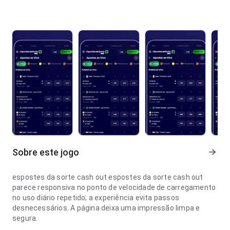
Sobre este jogo
espostes da sorte cash out espostes da sorte cash out
parece responsiva no ponto de velocidade de carregamento
no uso diário repetido; a experiência evita passos
desnecessários. A página deixa uma impressão limpa e
segura.