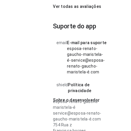
Ver todas as avaliações
Suporte do app
email
E-mail para suporte
esposa-renato-
gaucho-maristela-
é-service@esposa-
renato-gaucho-
maristela-é.com
shield
Política de
privacidade
Sobre o desenvolvedor
esposa-renato-gaucho-
maristela-é
service@esposa-renato-
gaucho-maristela-é.com
754 Rua z
francisca.borges