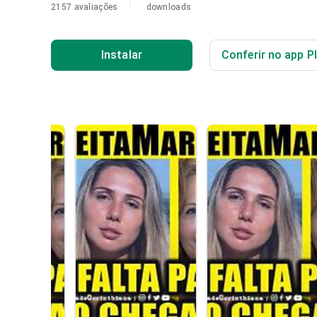
2157 avaliações
downloads
Instalar
Conferir no app P