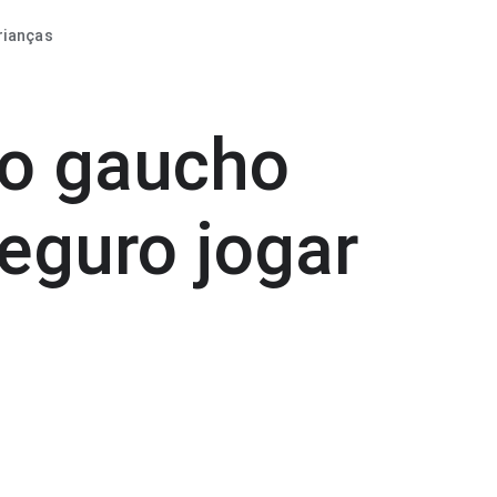
rianças
to gaucho
seguro jogar