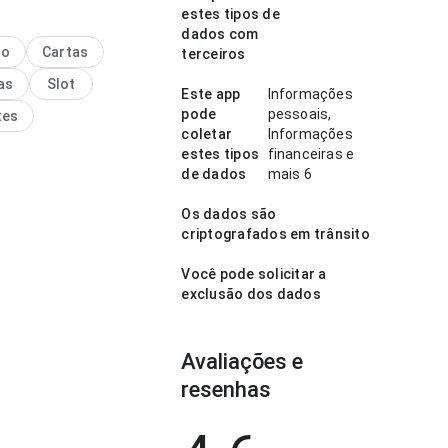
enato gaucho maristela é
estes tipos de
ogar gratis parece bem
dados com
a no ponto de velocidade de
no
Cartas
terceiros
ento ao voltar para a
as
Slot
epois; a página parece
Este app
Informações
 sem ficar pesada. Isso
pode
pessoais,
tes
is confiança ao usuário.
coletar
Informações
estes tipos
financeiras e
de dados
mais 6
Os dados são
criptografados em trânsito
Você pode solicitar a
exclusão dos dados
Avaliações e
resenhas