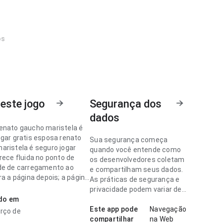
os
este jogo
Segurança dos
dados
enato gaucho maristela é
ogar gratis esposa renato
Sua segurança começa
aristela é seguro jogar
quando você entende como
rece fluida no ponto de
os desenvolvedores coletam
de de carregamento ao
e compartilham seus dados.
ra a página depois; a página
As práticas de segurança e
ce carregada. Esse
privacidade podem variar de
o torna o app mais
ado em
acordo com o uso, a região e
ante para testar.
a idade.
Este app pode
Navegação
rço de
compartilhar
na Web