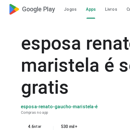
Google Play
Jogos
Apps
Livros
C
esposa rena
maristela é 
gratis
esposa-renato-gaucho-maristela-é
Compras no app
4.6
530 mil+
star