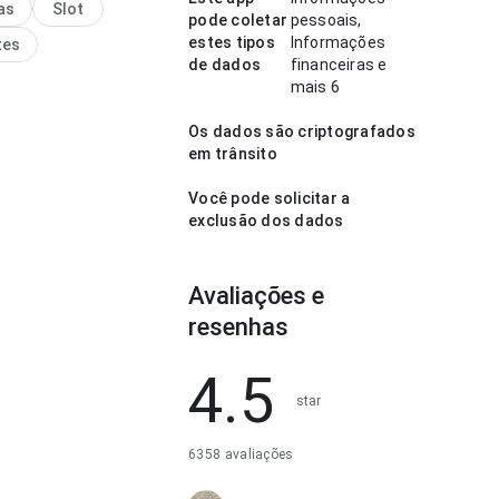
as
Slot
o passo. A página causa
pode coletar
pessoais,
essão melhor que algo
estes tipos
Informações
tes
.
de dados
financeiras e
mais 6
Os dados são criptografados
em trânsito
Você pode solicitar a
exclusão dos dados
Avaliações e
resenhas
4.5
star
6358 avaliações