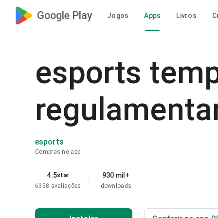
Google Play
Jogos
Apps
Livros
C
esports tem
regulamentar
esports
Compras no app
4.5
930 mil+
star
6358 avaliações
downloads