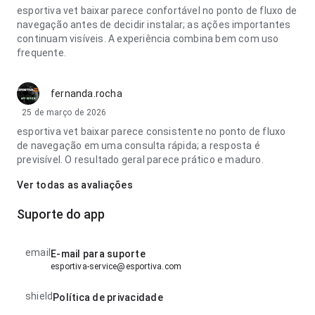
esportiva vet baixar parece confortável no ponto de fluxo de
navegação antes de decidir instalar; as ações importantes
continuam visíveis. A experiência combina bem com uso
frequente.
fernanda.rocha
25 de março de 2026
esportiva vet baixar parece consistente no ponto de fluxo
de navegação em uma consulta rápida; a resposta é
previsível. O resultado geral parece prático e maduro.
Ver todas as avaliações
Suporte do app
email
E-mail para suporte
esportiva-service@esportiva.com
shield
Política de privacidade