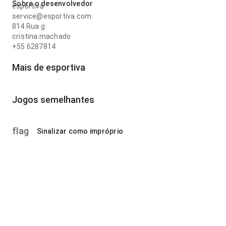
Sobre o desenvolvedor
esportiva
service@esportiva.com
814 Rua g
cristina.machado
+55 6287814
Mais de esportiva
Jogos semelhantes
flag
Sinalizar como impróprio