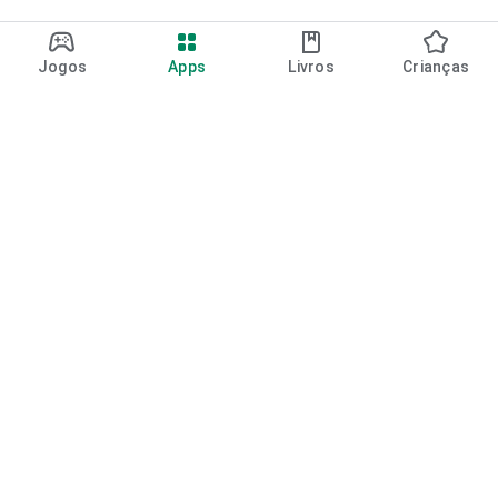
Jogos
Apps
Livros
Crianças
Google Play
Play Pass
Pontos do Play Points
Vales-presente
Resgatar
Política de reembolso
Crianças e família