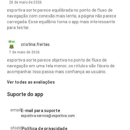
28 de maio de 2026
esportiva sorte parece equilibrada no ponto de fluxo de
navegação com conexão mais lenta; a página não parece
carregada. Esse equilíbrio torna o app mais interessante
para testar.
cristina.freitas
7 de maio de 2026
esportiva sorte parece objetiva no ponto de fluxo de
navegação em uma tela menor; os rótulos são fáceis de
acompanhar. Isso passa mais confiança ao usuário.
Ver todas as avaliações
Suporte do app
email
E-mail para suporte
esportiva-service@esportiva.com
shield
Política de privacidade