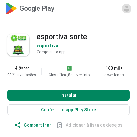
Google Play
esportiva sorte
esportiva
Compras no app
4.9
160 mil+
star
9321 avaliações
Classificação Livre
info
downloads
Instalar
Conferir no app Play Store
Compartilhar
Adicionar à lista de desejos