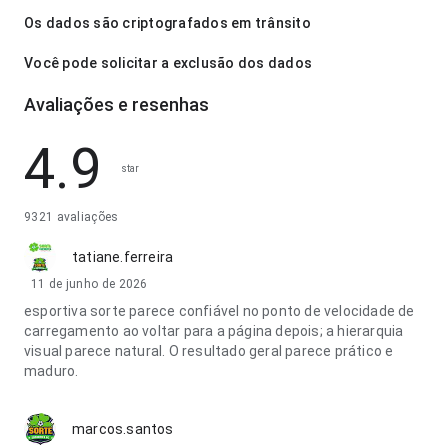
Os dados são criptografados em trânsito
Você pode solicitar a exclusão dos dados
Avaliações e resenhas
4.9
star
9321 avaliações
tatiane.ferreira
11 de junho de 2026
esportiva sorte parece confiável no ponto de velocidade de
carregamento ao voltar para a página depois; a hierarquia
visual parece natural. O resultado geral parece prático e
maduro.
marcos.santos