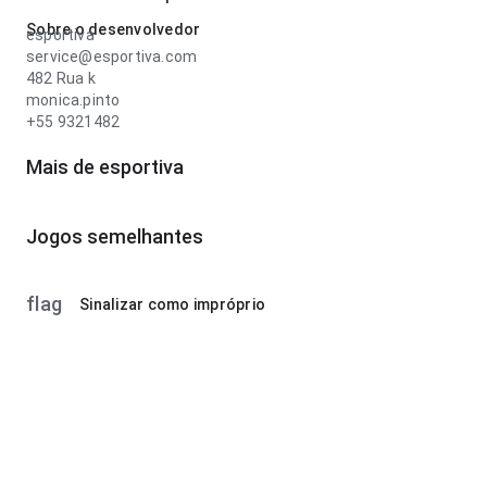
Sobre o desenvolvedor
esportiva
service@esportiva.com
482 Rua k
monica.pinto
+55 9321482
Mais de esportiva
Jogos semelhantes
flag
Sinalizar como impróprio