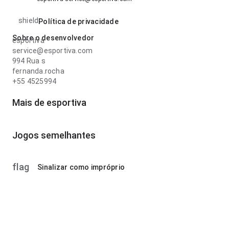
shield
Política de privacidade
Sobre o desenvolvedor
esportiva
service@esportiva.com
994 Rua s
fernanda.rocha
+55 4525994
Mais de esportiva
Jogos semelhantes
flag
Sinalizar como impróprio