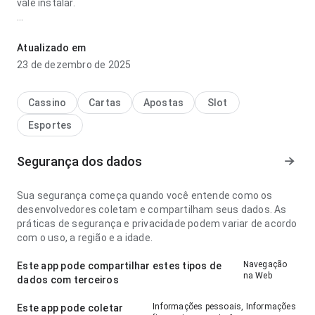
vale instalar.
esportiva sorte sem depósito free parece leve no ponto de
fluxo de navegação para um visitante novo; a página não
Atualizado em
parece carregada. A página deixa uma impressão limpa e
23 de dezembro de 2025
segura.
Cassino
Cartas
Apostas
Slot
Esportes
Segurança dos dados
Sua segurança começa quando você entende como os
desenvolvedores coletam e compartilham seus dados. As
práticas de segurança e privacidade podem variar de acordo
com o uso, a região e a idade.
Navegação
Este app pode compartilhar estes tipos de
na Web
dados com terceiros
Informações pessoais, Informações
Este app pode coletar