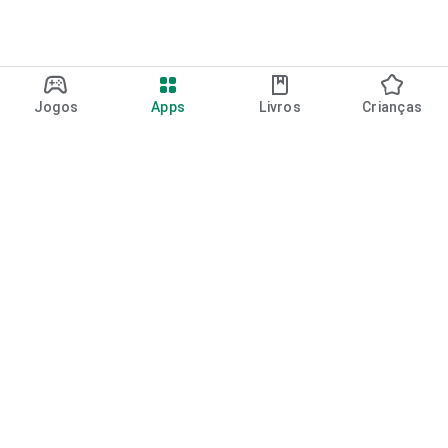
Jogos
Apps
Livros
Crianças
Google Play
Play Pass
Pontos do Play Points
Vales-presente
Resgatar
Política de reembolso