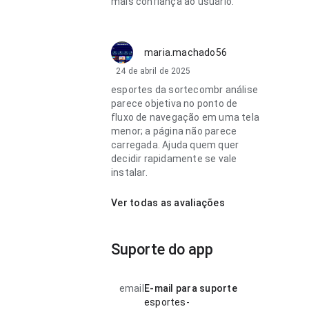
mais confiança ao usuário.
maria.machado56
24 de abril de 2025
esportes da sortecombr análise
parece objetiva no ponto de
fluxo de navegação em uma tela
menor; a página não parece
carregada. Ajuda quem quer
decidir rapidamente se vale
instalar.
Ver todas as avaliações
Suporte do app
email
E-mail para suporte
esportes-