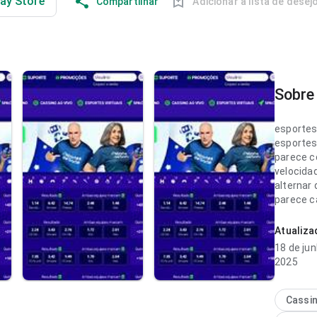
lay Store
Compartilhar
Adicionar à lista de desej
Sobre 
esportes
esportes
parece c
velocida
alternar 
parece ca
torna o 
para test
Atualiz
18 de ju
esportes
2025
parece c
velocida
navegar 
Cassi
conteúdo