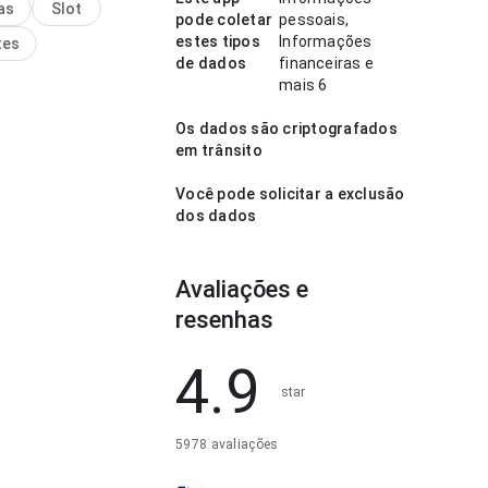
as
Slot
 geral parece prático e
pode coletar
pessoais,
estes tipos
Informações
tes
de dados
financeiras e
mais 6
Os dados são criptografados
em trânsito
Você pode solicitar a exclusão
dos dados
Avaliações e
resenhas
4.9
star
5978 avaliações