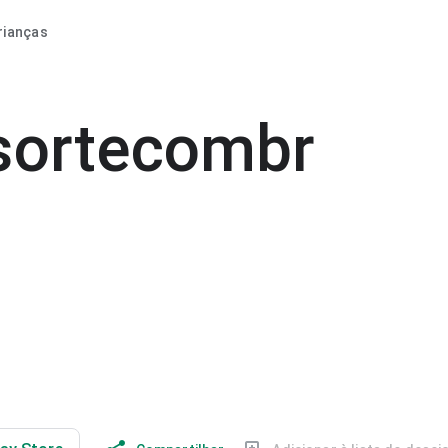
rianças
 sortecombr