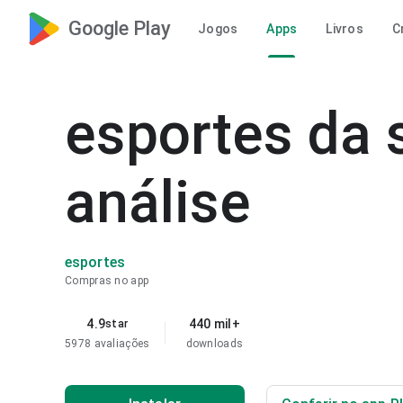
Google Play
Jogos
Apps
Livros
C
esportes da
análise
esportes
Compras no app
4.9
440 mil+
star
5978 avaliações
downloads