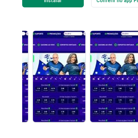
Instalar
Conferir no app P