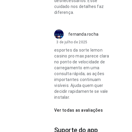
desnecessários. Esse
cuidado nos detalhes faz
diferença.
fernanda.rocha
3 de julho de 2025
esportes da sorte lemon
casino pro max parece clara
no ponto de velocidade de
carregamento em uma
consulta rápida; as ações
importantes continuam
visíveis. Ajuda quem quer
decidir rapidamente se vale
instalar.
Ver todas as avaliações
Suporte do app