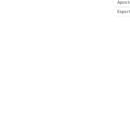
Apost
previsív
impressã
Espor