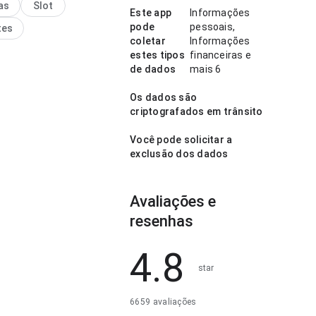
as
Slot
el. A página causa uma
Este app
Informações
o melhor que algo genérico.
pode
pessoais,
tes
coletar
Informações
estes tipos
financeiras e
de dados
mais 6
Os dados são
criptografados em trânsito
Você pode solicitar a
exclusão dos dados
Avaliações e
resenhas
4.8
star
6659 avaliações