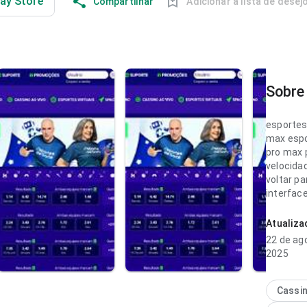
lay Store
Compartilhar
Adicionar à lista de desej
Sobre 
esportes
max espo
pro max 
velocida
voltar pa
interface
informaç
torna o 
Atualiz
testar.
22 de ag
2025
esportes
max pare
fluxo de
Cassi
com apps