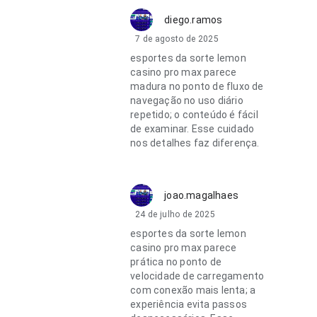
diego.ramos
7 de agosto de 2025
esportes da sorte lemon
casino pro max parece
madura no ponto de fluxo de
navegação no uso diário
repetido; o conteúdo é fácil
de examinar. Esse cuidado
nos detalhes faz diferença.
joao.magalhaes
24 de julho de 2025
esportes da sorte lemon
casino pro max parece
prática no ponto de
velocidade de carregamento
com conexão mais lenta; a
experiência evita passos