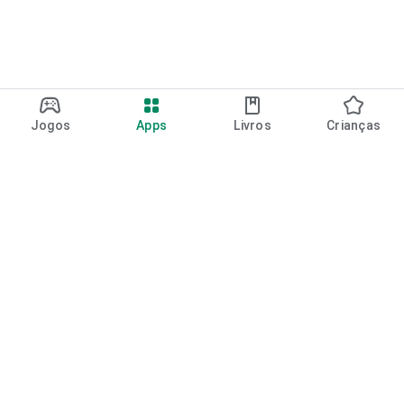
Jogos
Apps
Livros
Crianças
Google Play
Play Pass
Pontos do Play Points
Vales-presente
Resgatar