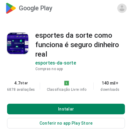
Google Play
esportes da sorte como
funciona é seguro dinheiro
real
esportes-da-sorte
Compras no app
4.7
140 mil+
star
6878 avaliações
Classificação Livre
info
downloads
Instalar
Conferir no app Play Store