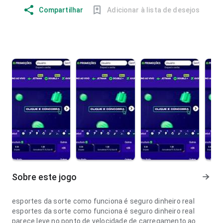
Compartilhar
Adicionar à lista de desejos
Sobre este jogo
esportes da sorte como funciona é seguro dinheiro real
esportes da sorte como funciona é seguro dinheiro real
parece leve no ponto de velocidade de carregamento ao