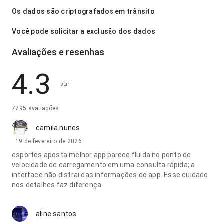
Os dados são criptografados em trânsito
Você pode solicitar a exclusão dos dados
Avaliações e resenhas
4.3
star
7795 avaliações
camila.nunes
19 de fevereiro de 2026
esportes aposta melhor app parece fluida no ponto de
velocidade de carregamento em uma consulta rápida; a
interface não distrai das informações do app. Esse cuidado
nos detalhes faz diferença.
aline.santos