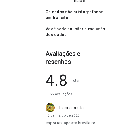
mais 6
Os dados são criptografados
em trânsito
Você pode solicitar a exclusão
dos dados
Avaliações e
resenhas
4.8
star
5955 avaliações
bianca.costa
6 de março de 2025
esportes aposta brasileiro