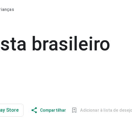
rianças
ta brasileiro
lay Store
Compartilhar
Adicionar à lista de desej