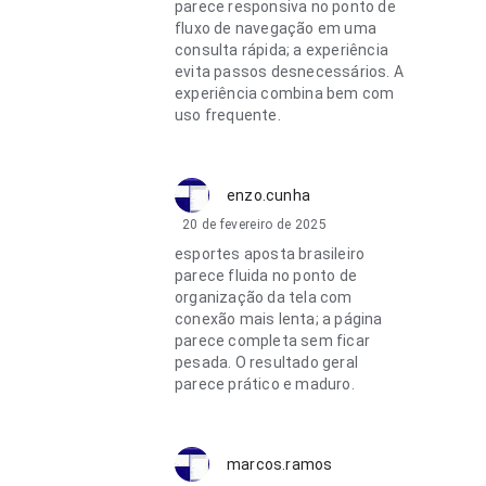
parece responsiva no ponto de
fluxo de navegação em uma
consulta rápida; a experiência
evita passos desnecessários. A
experiência combina bem com
uso frequente.
enzo.cunha
20 de fevereiro de 2025
esportes aposta brasileiro
parece fluida no ponto de
organização da tela com
conexão mais lenta; a página
parece completa sem ficar
pesada. O resultado geral
parece prático e maduro.
marcos.ramos