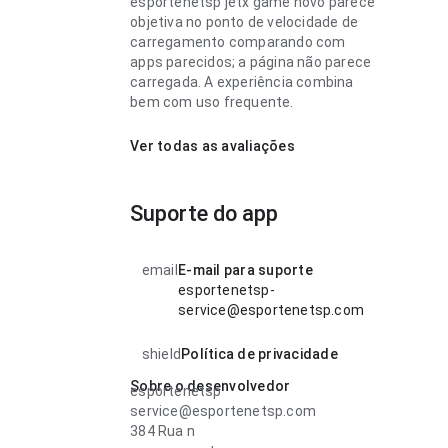
esportenetsp jetx game novo parece
objetiva no ponto de velocidade de
carregamento comparando com
apps parecidos; a página não parece
carregada. A experiência combina
bem com uso frequente.
Ver todas as avaliações
Suporte do app
email
E-mail para suporte
esportenetsp-
service@esportenetsp.com
shield
Política de privacidade
Sobre o desenvolvedor
esportenetsp
service@esportenetsp.com
384 Rua n