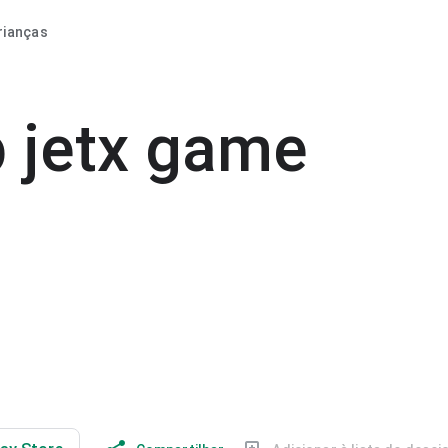
rianças
 jetx game