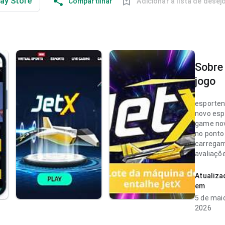
lay Store
Compartilhar
Adicionar à lista de desej
Sobre
jogo
esporten
novo esp
game nov
no ponto
carregam
avaliaçõ
fácil de 
equilíbri
Atualiza
interess
em
5 de mai
esporten
2026
novo par
de veloc