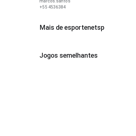
marcos.santos
+55 4536384
Mais de esportenetsp
Jogos semelhantes