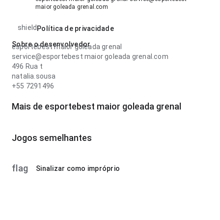
maior goleada grenal.com
shield
Política de privacidade
Sobre o desenvolvedor
esportebest maior goleada grenal
service@esportebest maior goleada grenal.com
496 Rua t
natalia.sousa
+55 7291496
Mais de esportebest maior goleada grenal
Jogos semelhantes
flag
Sinalizar como impróprio