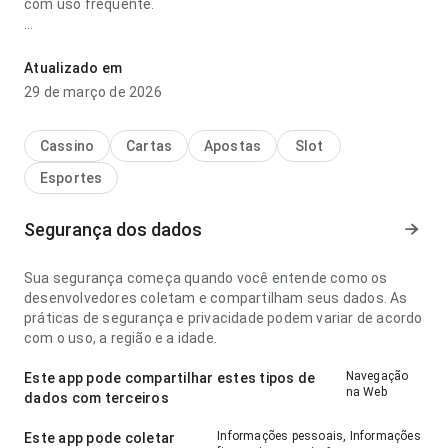
com uso frequente.
esportebest maior goleada grenal parece clara no ponto de
velocidade de carregamento em uma consulta rápida; a
Atualizado em
página não parece carregada. O resultado geral parece
29 de março de 2026
prático e maduro.
Cassino
Cartas
Apostas
Slot
Esportes
Segurança dos dados
Sua segurança começa quando você entende como os
desenvolvedores coletam e compartilham seus dados. As
práticas de segurança e privacidade podem variar de acordo
com o uso, a região e a idade.
Navegação
Este app pode compartilhar estes tipos de
na Web
dados com terceiros
Informações pessoais, Informações
Este app pode coletar