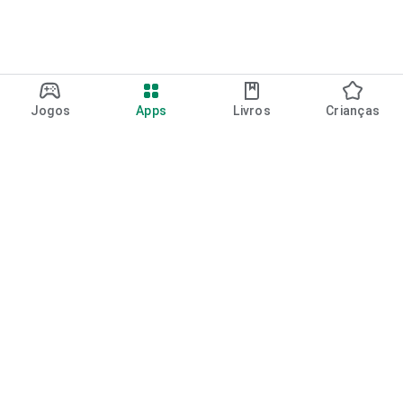
Jogos
Apps
Livros
Crianças
Google Play
Play Pass
Pontos do Play Points
Vales-presente
Resgatar
Política de reembolso