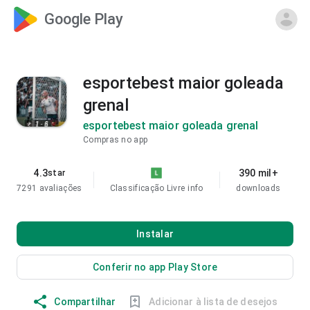
Google Play
esportebest maior goleada
grenal
esportebest maior goleada grenal
Compras no app
4.3
390 mil+
star
7291 avaliações
Classificação Livre
info
downloads
Instalar
Conferir no app Play Store
Compartilhar
Adicionar à lista de desejos