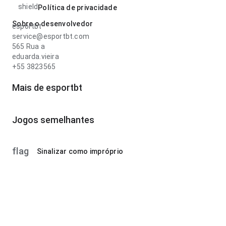
shield
Política de privacidade
Sobre o desenvolvedor
esportbt
service@esportbt.com
565 Rua a
eduarda.vieira
+55 3823565
Mais de esportbt
Jogos semelhantes
flag
Sinalizar como impróprio