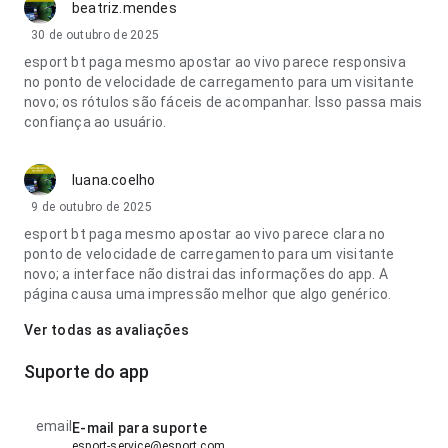
beatriz.mendes
30 de outubro de 2025
esport bt paga mesmo apostar ao vivo parece responsiva
no ponto de velocidade de carregamento para um visitante
novo; os rótulos são fáceis de acompanhar. Isso passa mais
confiança ao usuário.
luana.coelho
9 de outubro de 2025
esport bt paga mesmo apostar ao vivo parece clara no
ponto de velocidade de carregamento para um visitante
novo; a interface não distrai das informações do app. A
página causa uma impressão melhor que algo genérico.
Ver todas as avaliações
Suporte do app
email
E-mail para suporte
esport-service@esport.com