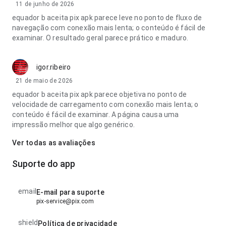
11 de junho de 2026
equador b aceita pix apk parece leve no ponto de fluxo de
navegação com conexão mais lenta; o conteúdo é fácil de
examinar. O resultado geral parece prático e maduro.
igor.ribeiro
21 de maio de 2026
equador b aceita pix apk parece objetiva no ponto de
velocidade de carregamento com conexão mais lenta; o
conteúdo é fácil de examinar. A página causa uma
impressão melhor que algo genérico.
Ver todas as avaliações
Suporte do app
email
E-mail para suporte
pix-service@pix.com
shield
Política de privacidade