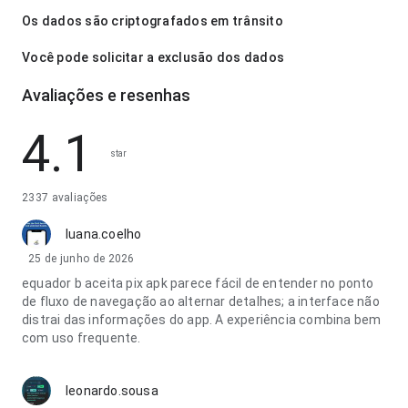
Os dados são criptografados em trânsito
Você pode solicitar a exclusão dos dados
Avaliações e resenhas
4.1
star
2337 avaliações
luana.coelho
25 de junho de 2026
equador b aceita pix apk parece fácil de entender no ponto
de fluxo de navegação ao alternar detalhes; a interface não
distrai das informações do app. A experiência combina bem
com uso frequente.
leonardo.sousa