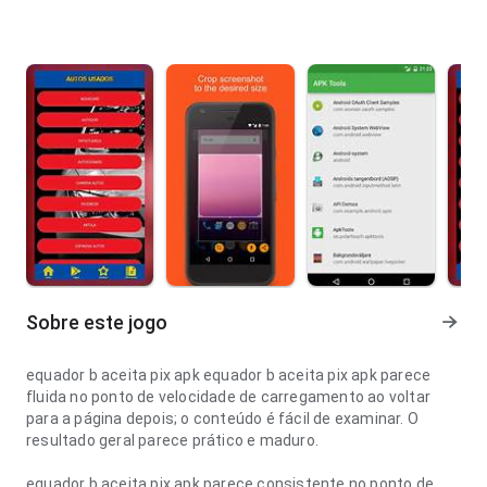
Sobre este jogo
equador b aceita pix apk equador b aceita pix apk parece
fluida no ponto de velocidade de carregamento ao voltar
para a página depois; o conteúdo é fácil de examinar. O
resultado geral parece prático e maduro.
equador b aceita pix apk parece consistente no ponto de