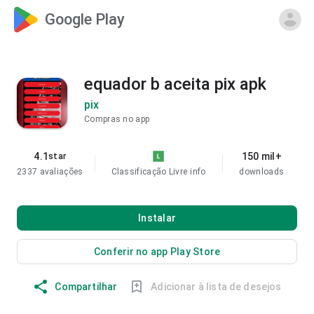
Google Play
equador b aceita pix apk
pix
Compras no app
4.1
150 mil+
star
2337 avaliações
Classificação Livre
info
downloads
Instalar
Conferir no app Play Store
Compartilhar
Adicionar à lista de desejos