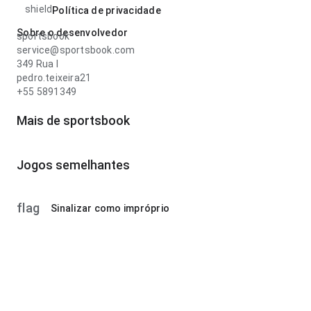
shield
Política de privacidade
Sobre o desenvolvedor
sportsbook
service@sportsbook.com
349 Rua l
pedro.teixeira21
+55 5891349
Mais de sportsbook
Jogos semelhantes
flag
Sinalizar como impróprio