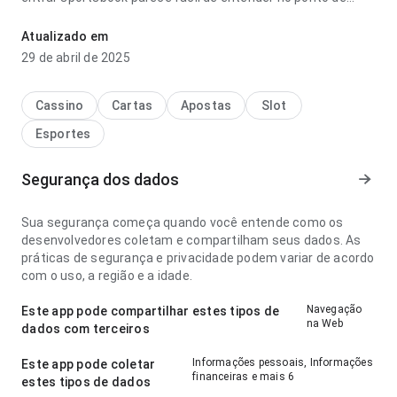
fluxo de navegação ao voltar para a página depois; as ações
importantes continuam visíveis. O resultado geral parece
Atualizado em
prático e maduro.
29 de abril de 2025
Cassino
Cartas
Apostas
Slot
Esportes
Segurança dos dados
Sua segurança começa quando você entende como os
desenvolvedores coletam e compartilham seus dados. As
práticas de segurança e privacidade podem variar de acordo
com o uso, a região e a idade.
Navegação
Este app pode compartilhar estes tipos de
na Web
dados com terceiros
Informações pessoais, Informações
Este app pode coletar
financeiras e mais 6
estes tipos de dados