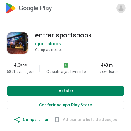
Google Play
entrar sportsbook
sportsbook
Compras no app
4.3
440 mil+
star
5891 avaliações
Classificação Livre
info
downloads
Instalar
Conferir no app Play Store
Compartilhar
Adicionar à lista de desejos