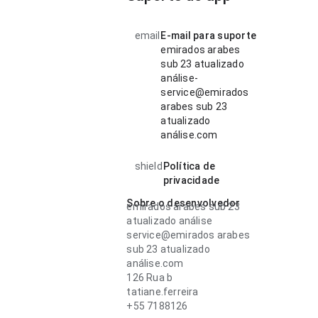
email
E-mail para suporte
emirados arabes
sub 23 atualizado
análise-
service@emirados
arabes sub 23
atualizado
análise.com
shield
Política de
privacidade
Sobre o desenvolvedor
emirados arabes sub 23
atualizado análise
service@emirados arabes
sub 23 atualizado
análise.com
126 Rua b
tatiane.ferreira
+55 7188126