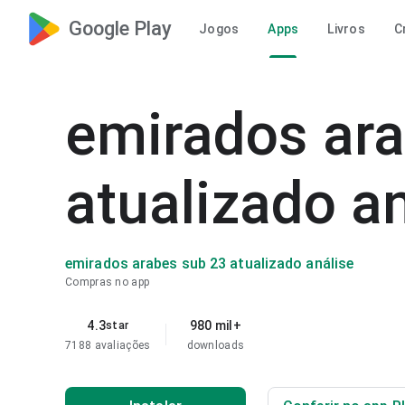
Google Play
Jogos
Apps
Livros
C
emirados ara
atualizado a
emirados arabes sub 23 atualizado análise
Compras no app
4.3
980 mil+
star
7188 avaliações
downloads