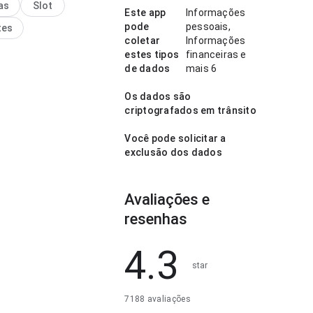
as
Slot
a impressão limpa e
Este app
Informações
pode
pessoais,
tes
coletar
Informações
estes tipos
financeiras e
de dados
mais 6
Os dados são
criptografados em trânsito
Você pode solicitar a
exclusão dos dados
Avaliações e
resenhas
4.3
star
7188 avaliações