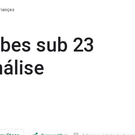
rianças
bes sub 23
nálise