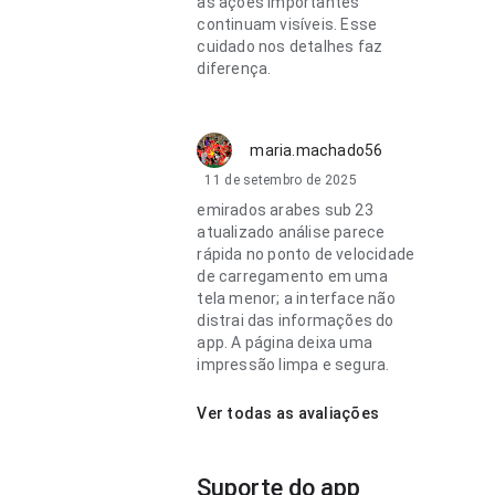
as ações importantes
continuam visíveis. Esse
cuidado nos detalhes faz
diferença.
maria.machado56
11 de setembro de 2025
emirados arabes sub 23
atualizado análise parece
rápida no ponto de velocidade
de carregamento em uma
tela menor; a interface não
distrai das informações do
app. A página deixa uma
impressão limpa e segura.
Ver todas as avaliações
Suporte do app