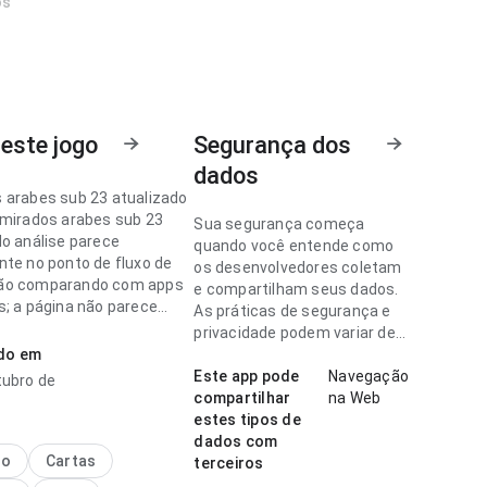
os
este jogo
Segurança dos
dados
 arabes sub 23 atualizado
emirados arabes sub 23
Sua segurança começa
do análise parece
quando você entende como
nte no ponto de fluxo de
os desenvolvedores coletam
ão comparando com apps
e compartilham seus dados.
s; a página não parece
As práticas de segurança e
a. Ajuda quem quer decidir
privacidade podem variar de
te se vale instalar.
ado em
acordo com o uso, a região e
a idade.
Este app pode
Navegação
tubro de
 arabes sub 23 atualizado
compartilhar
na Web
parece rápida no ponto de
estes tipos de
de de carregamento para
dados com
nte novo; os rótulos são
no
Cartas
terceiros
e acompanhar. A página