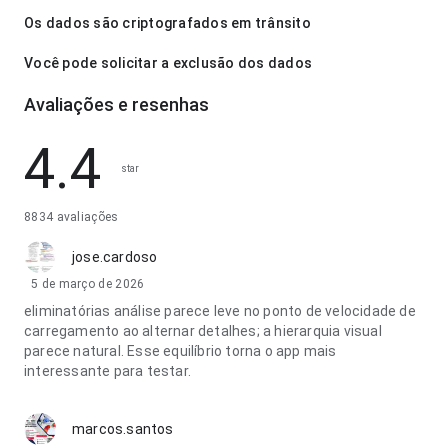
Os dados são criptografados em trânsito
Você pode solicitar a exclusão dos dados
Avaliações e resenhas
4.4
star
8834 avaliações
jose.cardoso
5 de março de 2026
eliminatórias análise parece leve no ponto de velocidade de
carregamento ao alternar detalhes; a hierarquia visual
parece natural. Esse equilíbrio torna o app mais
interessante para testar.
marcos.santos