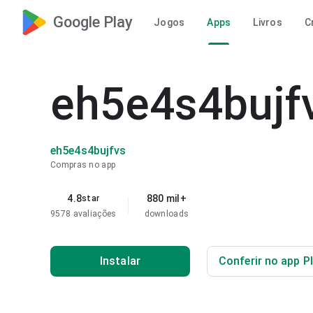
Google Play
Jogos
Apps
Livros
C
eh5e4s4bujf
eh5e4s4bujfvs
Compras no app
4.8
880 mil+
star
9578 avaliações
downloads
Instalar
Conferir no app P