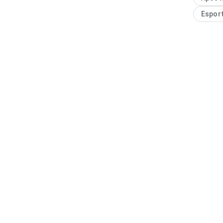
resposta 
quem que
Espor
rapidame
instalar.