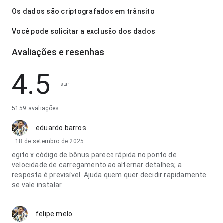
Os dados são criptografados em trânsito
Você pode solicitar a exclusão dos dados
Avaliações e resenhas
4.5
star
5159 avaliações
eduardo.barros
18 de setembro de 2025
egito x código de bônus parece rápida no ponto de
velocidade de carregamento ao alternar detalhes; a
resposta é previsível. Ajuda quem quer decidir rapidamente
se vale instalar.
felipe.melo