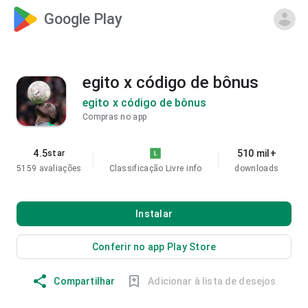
Google Play
egito x código de bônus
egito x código de bônus
Compras no app
4.5
510 mil+
star
5159 avaliações
Classificação Livre
info
downloads
Instalar
Conferir no app Play Store
Compartilhar
Adicionar à lista de desejos