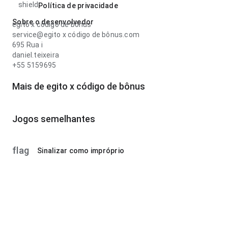
shield
Política de privacidade
Sobre o desenvolvedor
egito x código de bônus
service@egito x código de bônus.com
695 Rua i
daniel.teixeira
+55 5159695
Mais de egito x código de bônus
Jogos semelhantes
flag
Sinalizar como impróprio