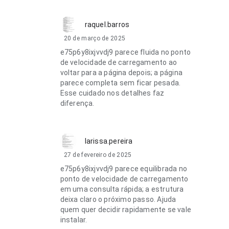
raquel.barros
20 de março de 2025
e75p6y8ixjvvdj9 parece fluida no ponto
de velocidade de carregamento ao
voltar para a página depois; a página
parece completa sem ficar pesada.
Esse cuidado nos detalhes faz
diferença.
larissa.pereira
27 de fevereiro de 2025
e75p6y8ixjvvdj9 parece equilibrada no
ponto de velocidade de carregamento
em uma consulta rápida; a estrutura
deixa claro o próximo passo. Ajuda
quem quer decidir rapidamente se vale
instalar.