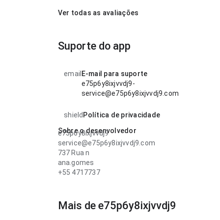
Ver todas as avaliações
Suporte do app
email
E-mail para suporte
e75p6y8ixjvvdj9-
service@e75p6y8ixjvvdj9.com
shield
Política de privacidade
Sobre o desenvolvedor
e75p6y8ixjvvdj9
service@e75p6y8ixjvvdj9.com
737 Rua n
ana.gomes
+55 4717737
Mais de e75p6y8ixjvvdj9