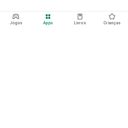
Jogos
Apps
Livros
Crianças
Google Play
Play Pass
Pontos do Play Points
Vales-presente
Resgatar
Política de reembolso