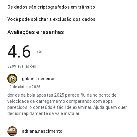
Os dados são criptografados em trânsito
Você pode solicitar a exclusão dos dados
Avaliações e resenhas
4.6
star
8299 avaliações
gabriel.medeiros
2 de abril de 2026
donos da bola apostas 2025 parece fluida no ponto de
velocidade de carregamento comparando com apps
parecidos; o conteúdo é fácil de examinar. Ajuda quem quer
decidir rapidamente se vale instalar.
adriana.nascimento