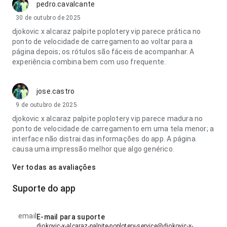
pedro.cavalcante
30 de outubro de 2025
djokovic x alcaraz palpite poplotery vip parece prática no
ponto de velocidade de carregamento ao voltar para a
página depois; os rótulos são fáceis de acompanhar. A
experiência combina bem com uso frequente.
jose.castro
9 de outubro de 2025
djokovic x alcaraz palpite poplotery vip parece madura no
ponto de velocidade de carregamento em uma tela menor; a
interface não distrai das informações do app. A página
causa uma impressão melhor que algo genérico.
Ver todas as avaliações
Suporte do app
email
E-mail para suporte
djokovic-x-alcaraz-palpite-poplotery-service@djokovic-x-