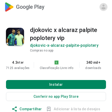
Google Play
djokovic x alcaraz palpite
poplotery vip
djokovic-x-alcaraz-palpite-poplotery
Compras no app
4.3
340 mil+
star
7125 avaliações
Classificação Livre
info
downloads
Instalar
Conferir no app Play Store
Compartilhar
Adicionar à lista de desejos