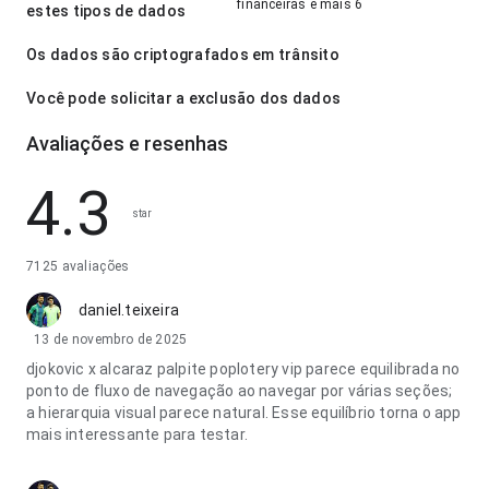
financeiras e mais 6
estes tipos de dados
Os dados são criptografados em trânsito
Você pode solicitar a exclusão dos dados
Avaliações e resenhas
4.3
star
7125 avaliações
daniel.teixeira
13 de novembro de 2025
djokovic x alcaraz palpite poplotery vip parece equilibrada no
ponto de fluxo de navegação ao navegar por várias seções;
a hierarquia visual parece natural. Esse equilíbrio torna o app
mais interessante para testar.