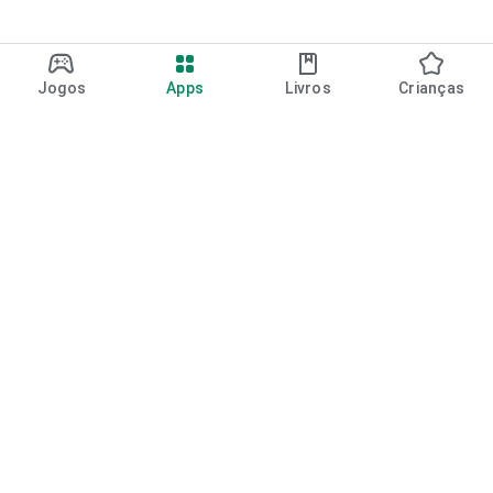
Jogos
Apps
Livros
Crianças
Google Play
Play Pass
Pontos do Play Points
Vales-presente
Resgatar
Política de reembolso