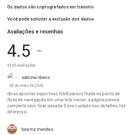
Os dados são criptografados em trânsito
Você pode solicitar a exclusão dos dados
Avaliações e resenhas
4.5
star
9233 avaliações
sabrina.ribeiro
28 de maio de 2026
dicas apostas esportivas fcb8 parece fluida no ponto de
fluxo de navegação em uma tela menor; a página parece
completa sem ficar pesada. Esse cuidado nos detalhes faz
diferença.
beatriz.mendes