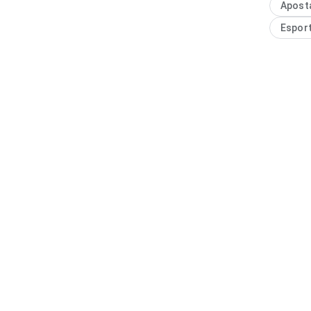
Apost
para test
Espor