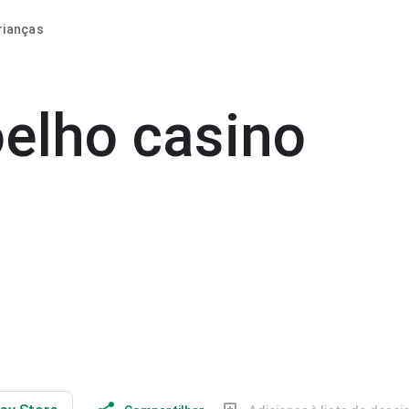
rianças
elho casino