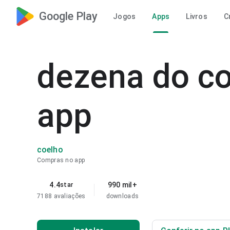
Google Play
Jogos
Apps
Livros
C
dezena do co
app
coelho
Compras no app
4.4
990 mil+
star
7188 avaliações
downloads