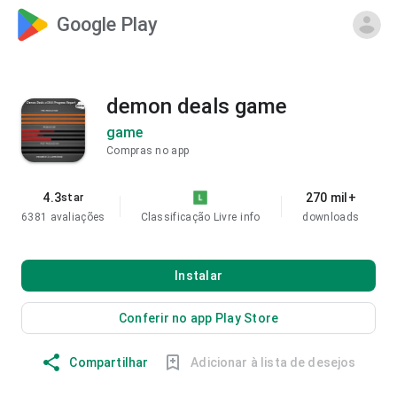
Google Play
demon deals game
game
Compras no app
4.3
270 mil+
star
6381 avaliações
Classificação Livre
info
downloads
Instalar
Conferir no app Play Store
Compartilhar
Adicionar à lista de desejos