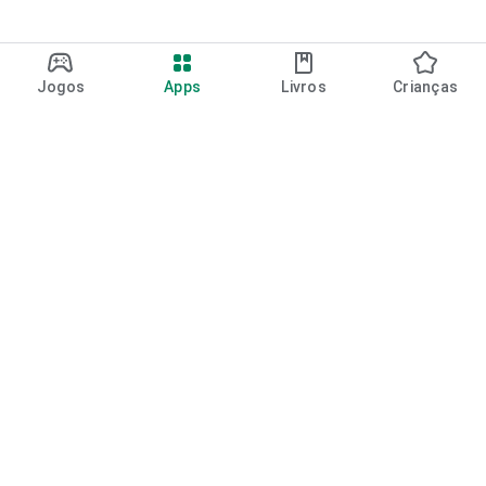
Jogos
Apps
Livros
Crianças
Google Play
Play Pass
Pontos do Play Points
Vales-presente
Resgatar
Política de reembolso