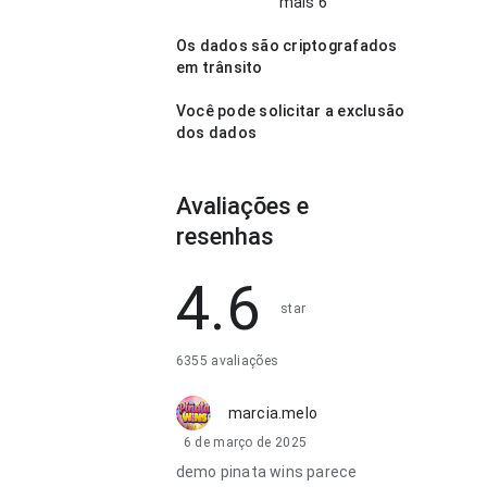
mais 6
Os dados são criptografados
em trânsito
Você pode solicitar a exclusão
dos dados
Avaliações e
resenhas
4.6
star
6355 avaliações
marcia.melo
6 de março de 2025
demo pinata wins parece