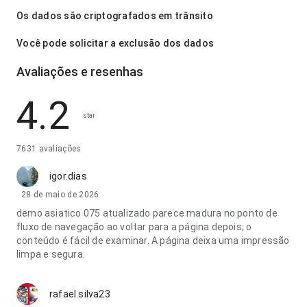
Os dados são criptografados em trânsito
Você pode solicitar a exclusão dos dados
Avaliações e resenhas
4.2
star
7631 avaliações
igor.dias
28 de maio de 2026
demo asiatico 075 atualizado parece madura no ponto de
fluxo de navegação ao voltar para a página depois; o
conteúdo é fácil de examinar. A página deixa uma impressão
limpa e segura.
rafael.silva23