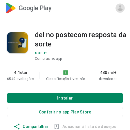
Google Play
del no postecom resposta da
sorte
sorte
Compras no app
4.1
430 mil+
star
6549 avaliações
Classificação Livre
info
downloads
Instalar
Conferir no app Play Store
Compartilhar
Adicionar à lista de desejos