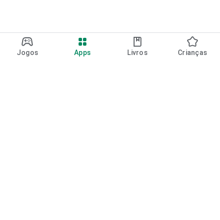
Jogos
Apps
Livros
Crianças
Google Play
Play Pass
Pontos do Play Points
Vales-presente
Resgatar
Política de reembolso