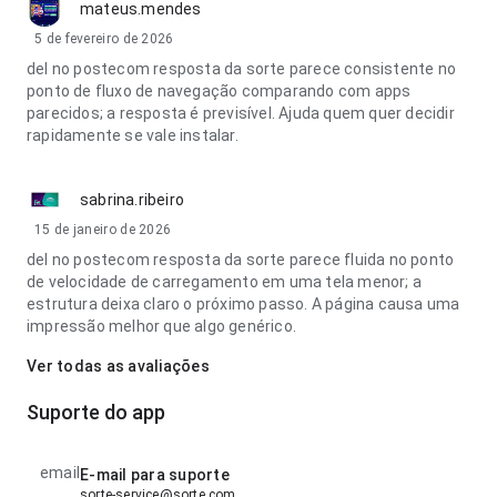
mateus.mendes
5 de fevereiro de 2026
del no postecom resposta da sorte parece consistente no
ponto de fluxo de navegação comparando com apps
parecidos; a resposta é previsível. Ajuda quem quer decidir
rapidamente se vale instalar.
sabrina.ribeiro
15 de janeiro de 2026
del no postecom resposta da sorte parece fluida no ponto
de velocidade de carregamento em uma tela menor; a
estrutura deixa claro o próximo passo. A página causa uma
impressão melhor que algo genérico.
Ver todas as avaliações
Suporte do app
email
E-mail para suporte
sorte-service@sorte.com