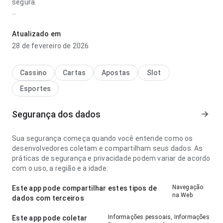
segura.
del no postecom resposta da sorte parece clara no ponto
de fluxo de navegação ao alternar detalhes; a experiência
Atualizado em
evita passos desnecessários. Ajuda quem quer decidir
28 de fevereiro de 2026
rapidamente se vale instalar.
Cassino
Cartas
Apostas
Slot
Esportes
Segurança dos dados
Sua segurança começa quando você entende como os
desenvolvedores coletam e compartilham seus dados. As
práticas de segurança e privacidade podem variar de acordo
com o uso, a região e a idade.
Navegação
Este app pode compartilhar estes tipos de
na Web
dados com terceiros
Informações pessoais, Informações
Este app pode coletar