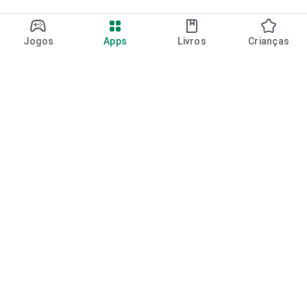
Jogos
Apps
Livros
Crianças
Google Play
Play Pass
Pontos do Play Points
Vales-presente
Resgatar
Política de reembolso
Crianças e família