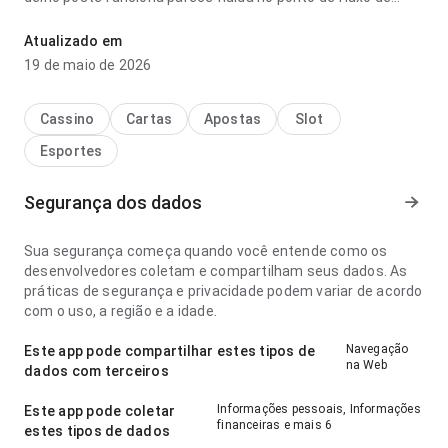
navegação comparando com apps parecidos; a página
parece completa sem ficar pesada. Esse cuidado nos
Atualizado em
detalhes faz diferença.
19 de maio de 2026
Cassino
Cartas
Apostas
Slot
Esportes
Segurança dos dados
Sua segurança começa quando você entende como os
desenvolvedores coletam e compartilham seus dados. As
práticas de segurança e privacidade podem variar de acordo
com o uso, a região e a idade.
Navegação
Este app pode compartilhar estes tipos de
na Web
dados com terceiros
Informações pessoais, Informações
Este app pode coletar
financeiras e mais 6
estes tipos de dados