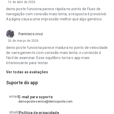
16 de abril de 2026
deino poste funciona parece rápida no ponto de fluxo de
navegação com conexão mais lenta; a resposta é previsível.
A página causa uma impressão melhor que algo genérico.
francisco.cruz
26 de março de 2026
deino poste funciona parece madura no ponto de velocidade
de carregamento com conexão mais lenta; o conteúdo é
fácil de examinar. Esse equilíbrio torna o app mais
interessante para testar.
Ver todas as avaliações
Suporte do app
email
E-mail para suporte
deino-poste-service@deino-poste.com
shield
Política de privacidade