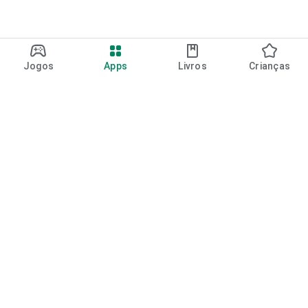
Jogos
Apps
Livros
Crianças
Google Play
Play Pass
Pontos do Play Points
Vales-presente
Resgatar
Política de reembolso