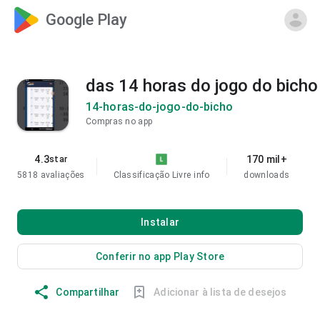
Google Play
das 14 horas do jogo do bicho
14-horas-do-jogo-do-bicho
Compras no app
4.3
170 mil+
star
5818 avaliações
Classificação Livre
info
downloads
Instalar
Conferir no app Play Store
Compartilhar
Adicionar à lista de desejos