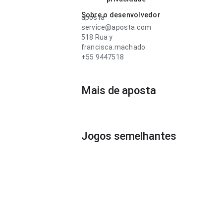
Sobre o desenvolvedor
aposta
service@aposta.com
518 Rua y
francisca.machado
+55 9447518
Mais de aposta
Jogos semelhantes