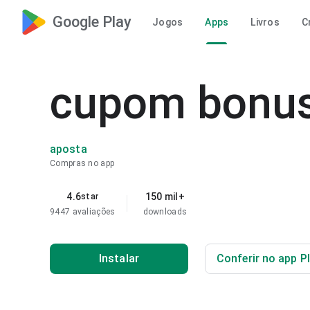
Google Play
Jogos
Apps
Livros
C
cupom bonus
aposta
Compras no app
4.6
150 mil+
star
9447 avaliações
downloads
Instalar
Conferir no app P