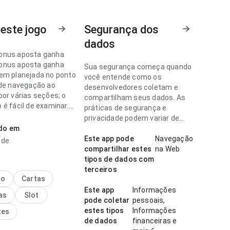
este jogo
Segurança dos
dados
onus aposta ganha
onus aposta ganha
Sua segurança começa quando
em planejada no ponto
você entende como os
 de navegação ao
desenvolvedores coletam e
por várias seções; o
compartilham seus dados. As
 é fácil de examinar.
práticas de segurança e
dado nos detalhes faz
privacidade podem variar de
a.
ado em
acordo com o uso, a região e a
idade.
Este app pode
Navegação
l de
onus aposta ganha
compartilhar estes
na Web
adura no ponto de fluxo
tipos de dados com
ação ao conferir
terceiros
es; a página não parece
no
Cartas
a. A página deixa uma
Este app
Informações
as
Slot
o limpa e segura.
pode coletar
pessoais,
estes tipos
Informações
tes
de dados
financeiras e