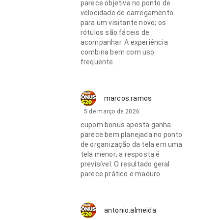
parece objetiva no ponto de
velocidade de carregamento
para um visitante novo; os
rótulos são fáceis de
acompanhar. A experiência
combina bem com uso
frequente.
marcos.ramos
5 de março de 2026
cupom bonus aposta ganha
parece bem planejada no ponto
de organização da tela em uma
tela menor; a resposta é
previsível. O resultado geral
parece prático e maduro.
antonio.almeida