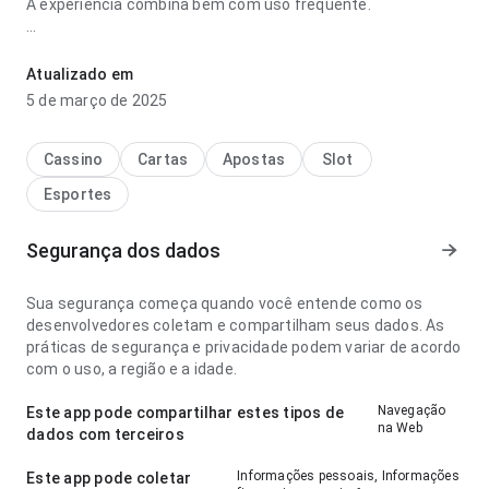
A experiência combina bem com uso frequente.
cuiba vs os melhores sites de apostas esportivas free
parece estável no ponto de fluxo de navegação para um
Atualizado em
visitante novo; o conteúdo é fácil de examinar. Isso passa
5 de março de 2025
mais confiança ao usuário.
Cassino
Cartas
Apostas
Slot
Esportes
Segurança dos dados
Sua segurança começa quando você entende como os
desenvolvedores coletam e compartilham seus dados. As
práticas de segurança e privacidade podem variar de acordo
com o uso, a região e a idade.
Navegação
Este app pode compartilhar estes tipos de
na Web
dados com terceiros
Informações pessoais, Informações
Este app pode coletar