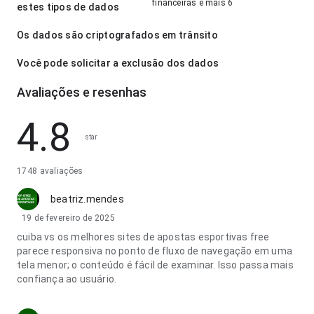
financeiras e mais 6
estes tipos de dados
Os dados são criptografados em trânsito
Você pode solicitar a exclusão dos dados
Avaliações e resenhas
4.8
star
1748 avaliações
beatriz.mendes
19 de fevereiro de 2025
cuiba vs os melhores sites de apostas esportivas free
parece responsiva no ponto de fluxo de navegação em uma
tela menor; o conteúdo é fácil de examinar. Isso passa mais
confiança ao usuário.