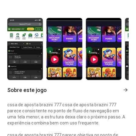
Sobre este jogo
cssa de aposta brazini 777 cssa de aposta brazini 777
parece consistente no ponto de fluxo de navegação em
uma tela menor; a estrutura deixa claro o próximo passo. A
experiência combina bem com uso frequente.
cssa de aposta brazini 777 parece objetiva no ponto de