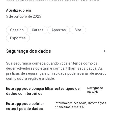
fluxo de navegação antes de decidir instalar; a página
parece completa sem ficar pesada. Esse equilíbrio torna o
Atualizado em
app mais interessante para testar.
5 de outubro de 2025
Cassino
Cartas
Apostas
Slot
Esportes
Segurança dos dados
Sua segurança começa quando você entende como os
desenvolvedores coletam e compartilham seus dados. As
práticas de segurança e privacidade podem variar de acordo
com o uso, a região e a idade.
Navegação
Este app pode compartilhar estes tipos de
na Web
dados com terceiros
Informações pessoais, Informações
Este app pode coletar
financeiras e mais 6
estes tipos de dados