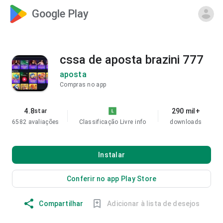
Google Play
cssa de aposta brazini 777
aposta
Compras no app
4.8
290 mil+
star
6582 avaliações
Classificação Livre
info
downloads
Instalar
Conferir no app Play Store
Compartilhar
Adicionar à lista de desejos