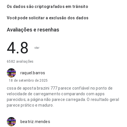
Os dados são criptografados em trânsito
Você pode solicitar a exclusão dos dados
Avaliações e resenhas
4.8
star
6582 avaliações
raquel.barros
18 de setembro de 2025
cssa de aposta brazini 777 parece confiável no ponto de
velocidade de carregamento comparando com apps
parecidos; a página não parece carregada. O resultado geral
parece prático e maduro.
beatriz.mendes