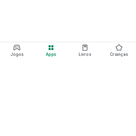
Jogos
Apps
Livros
Crianças
Google Play
Play Pass
Pontos do Play Points
Vales-presente