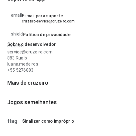
email
E-mail para suporte
cruzeiro-service@cruzeiro.com
shield
Política de privacidade
Sobre o desenvolvedor
cruzeiro
service@cruzeiro.com
883 Rua b
luana.medeiros
+55 5276883
Mais de cruzeiro
Jogos semelhantes
flag
Sinalizar como impróprio