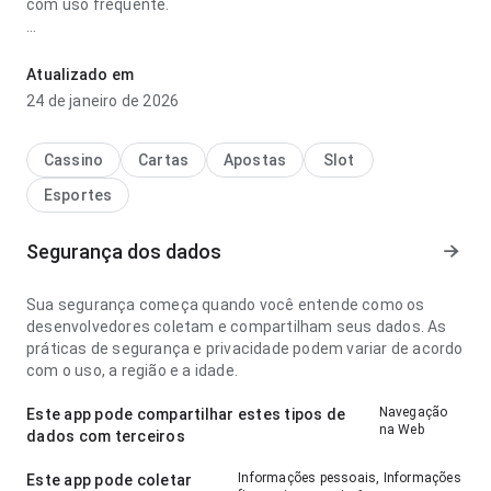
com uso frequente.
craze cassino vai de depósito mínimo parece estável no
ponto de fluxo de navegação para um visitante novo; o
Atualizado em
conteúdo é fácil de examinar. A experiência combina bem
24 de janeiro de 2026
com uso frequente.
Cassino
Cartas
Apostas
Slot
Esportes
Segurança dos dados
Sua segurança começa quando você entende como os
desenvolvedores coletam e compartilham seus dados. As
práticas de segurança e privacidade podem variar de acordo
com o uso, a região e a idade.
Navegação
Este app pode compartilhar estes tipos de
na Web
dados com terceiros
Informações pessoais, Informações
Este app pode coletar