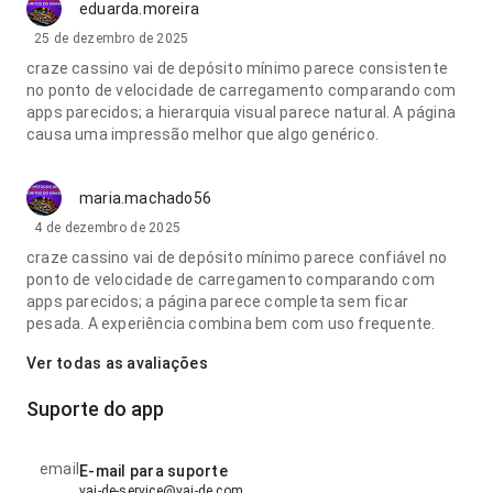
eduarda.moreira
25 de dezembro de 2025
craze cassino vai de depósito mínimo parece consistente
no ponto de velocidade de carregamento comparando com
apps parecidos; a hierarquia visual parece natural. A página
causa uma impressão melhor que algo genérico.
maria.machado56
4 de dezembro de 2025
craze cassino vai de depósito mínimo parece confiável no
ponto de velocidade de carregamento comparando com
apps parecidos; a página parece completa sem ficar
pesada. A experiência combina bem com uso frequente.
Ver todas as avaliações
Suporte do app
email
E-mail para suporte
vai-de-service@vai-de.com