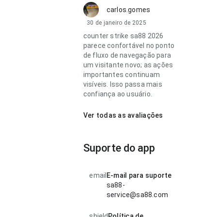
carlos.gomes
30 de janeiro de 2025
counter strike sa88 2026
parece confortável no ponto
de fluxo de navegação para
um visitante novo; as ações
importantes continuam
visíveis. Isso passa mais
confiança ao usuário.
Ver todas as avaliações
Suporte do app
email
E-mail para suporte
sa88-
service@sa88.com
shield
Política de