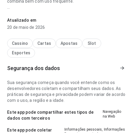
combina bem com uso frequente.
cotação jogos de hoje taça rio como funciona parece fácil
de entender no ponto de fluxo de navegação antes de
Atualizado em
decidir instalar; a página não parece carregada. Isso passa
20 de maio de 2026
mais confiança ao usuário.
Cassino
Cartas
Apostas
Slot
Esportes
Segurança dos dados
Sua segurança começa quando você entende como os
desenvolvedores coletam e compartilham seus dados. As
práticas de segurança e privacidade podem variar de acordo
com o uso, a região e a idade.
Navegação
Este app pode compartilhar estes tipos de
na Web
dados com terceiros
Informações pessoais, Informações
Este app pode coletar