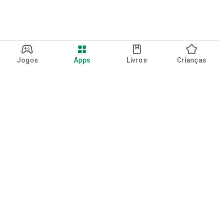
Jogos
Apps
Livros
Crianças
Google Play
Play Pass
Pontos do Play Points
Vales-presente
Resgatar
Política de reembolso