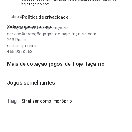
hoje-taça-rio.com
shield
Política de privacidade
Sobre o desenvolvedor
cotação-jogos-de-hoje-taça-rio
service@cotação-jogos-de-hoje-taça-rio.com
263 Rua n
samuel.pereira
+55 9358263
Mais de cotação-jogos-de-hoje-taça-rio
Jogos semelhantes
flag
Sinalizar como impróprio