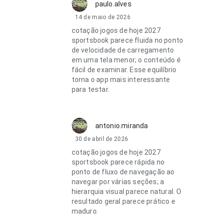
paulo.alves
14 de maio de 2026
cotação jogos de hoje 2027
sportsbook parece fluida no ponto
de velocidade de carregamento
em uma tela menor; o conteúdo é
fácil de examinar. Esse equilíbrio
torna o app mais interessante
para testar.
antonio.miranda
30 de abril de 2026
cotação jogos de hoje 2027
sportsbook parece rápida no
ponto de fluxo de navegação ao
navegar por várias seções; a
hierarquia visual parece natural. O
resultado geral parece prático e
maduro.