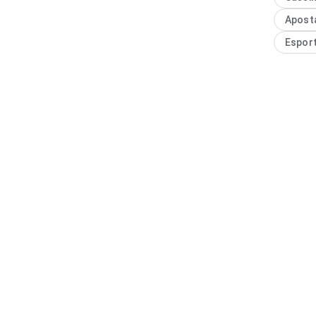
interface
Apost
informaç
experiên
Espor
uso freq