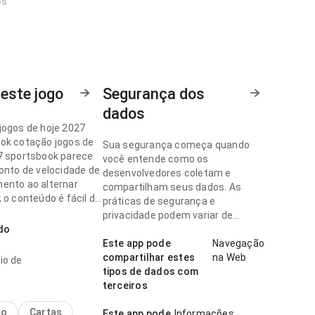
os
este jogo
Segurança dos
dados
jogos de hoje 2027
ok cotação jogos de
Sua segurança começa quando
7 sportsbook parece
você entende como os
ponto de velocidade de
desenvolvedores coletam e
ento ao alternar
compartilham seus dados. As
 o conteúdo é fácil de
práticas de segurança e
. A página deixa uma
privacidade podem variar de
o limpa e segura.
do
acordo com o uso, a região e a
idade.
Este app pode
Navegação
jogos de hoje 2027
compartilhar estes
na Web
io de
ok parece fácil de
tipos de dados com
 no ponto de
terceiros
de de carregamento
ar detalhes; a
no
Cartas
Este app pode
Informações