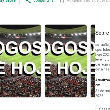
lay Store
Compartilhar
Adicionar à lista de desej
Sobre 
cotação 
sportsbo
hoje 202
leve no 
carregam
detalhes;
examinar
impressã
Atualiza
em
cotação 
31 de ma
sportsbo
2026
entender
velocida
ao altern
Cassi