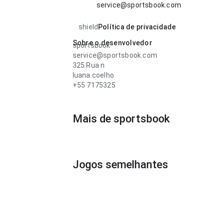
service@sportsbook.com
shield
Política de privacidade
Sobre o desenvolvedor
sportsbook
service@sportsbook.com
325 Rua n
luana.coelho
+55 7175325
Mais de sportsbook
Jogos semelhantes