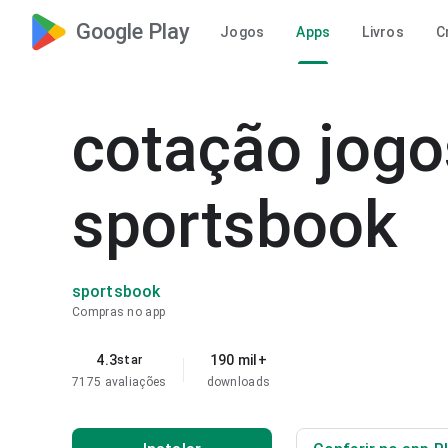
Google Play
Jogos
Apps
Livros
C
cotação jogo
sportsbook
sportsbook
Compras no app
4.3
190 mil+
star
7175 avaliações
downloads