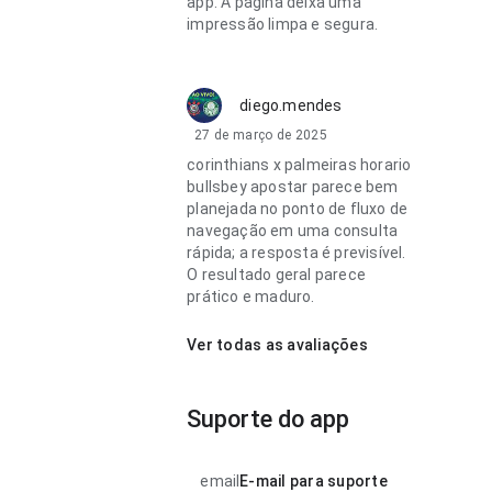
app. A página deixa uma
impressão limpa e segura.
diego.mendes
27 de março de 2025
corinthians x palmeiras horario
bullsbey apostar parece bem
planejada no ponto de fluxo de
navegação em uma consulta
rápida; a resposta é previsível.
O resultado geral parece
prático e maduro.
Ver todas as avaliações
Suporte do app
email
E-mail para suporte