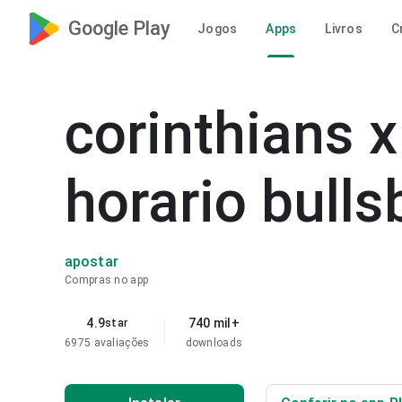
Google Play
Jogos
Apps
Livros
C
corinthians 
horario bulls
apostar
Compras no app
4.9
740 mil+
star
6975 avaliações
downloads