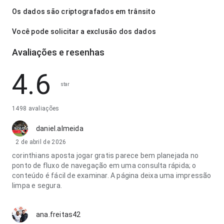
Os dados são criptografados em trânsito
Você pode solicitar a exclusão dos dados
Avaliações e resenhas
4.6
star
1498 avaliações
daniel.almeida
2 de abril de 2026
corinthians aposta jogar gratis parece bem planejada no
ponto de fluxo de navegação em uma consulta rápida; o
conteúdo é fácil de examinar. A página deixa uma impressão
limpa e segura.
ana.freitas42