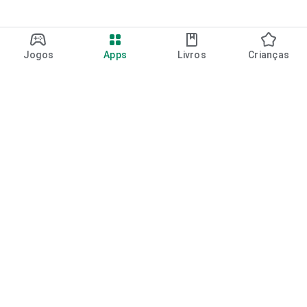
Jogos
Apps
Livros
Crianças
Google Play
Play Pass
Pontos do Play Points
Vales-presente
Resgatar
Política de reembolso