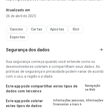
navegação ao voltar para a página depois; a página não
parece carregada. A página deixa uma impressão limpa e
Atualizado em
segura.
26 de abril de 2025
Cassino
Cartas
Apostas
Slot
Esportes
Segurança dos dados
Sua segurança começa quando você entende como os
desenvolvedores coletam e compartilham seus dados. As
práticas de segurança e privacidade podem variar de acordo
com o uso, a região e a idade.
Navegação
Este app pode compartilhar estes tipos de
na Web
dados com terceiros
Informações pessoais, Informações
Este app pode coletar
financeiras e mais 6
estes tipos de dados