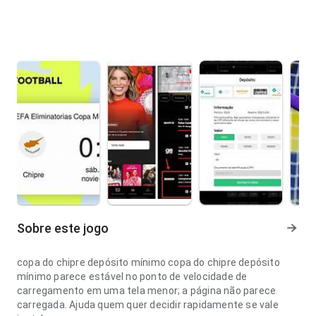
Sobre este jogo
copa do chipre depósito mínimo copa do chipre depósito
mínimo parece estável no ponto de velocidade de
carregamento em uma tela menor; a página não parece
carregada. Ajuda quem quer decidir rapidamente se vale