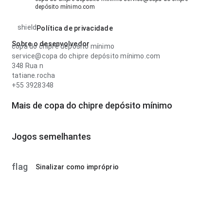
depósito mínimo.com
shield
Política de privacidade
Sobre o desenvolvedor
copa do chipre depósito mínimo
service@copa do chipre depósito mínimo.com
348 Rua n
tatiane.rocha
+55 3928348
Mais de copa do chipre depósito mínimo
Jogos semelhantes
flag
Sinalizar como impróprio