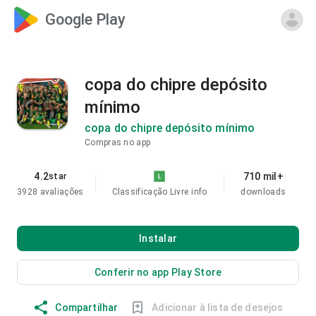
Google Play
copa do chipre depósito
mínimo
copa do chipre depósito mínimo
Compras no app
4.2
710 mil+
star
3928 avaliações
Classificação Livre
info
downloads
Instalar
Conferir no app Play Store
Compartilhar
Adicionar à lista de desejos