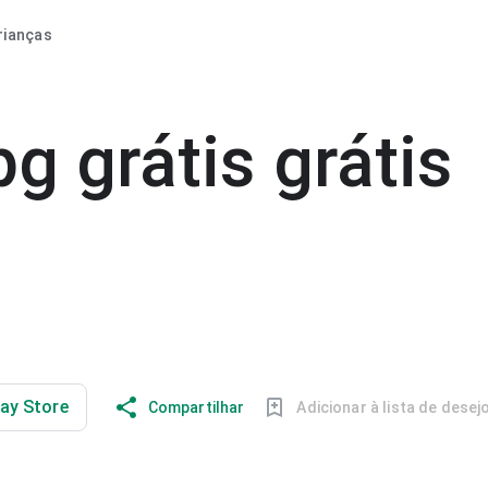
rianças
g grátis grátis
lay Store
Compartilhar
Adicionar à lista de desej