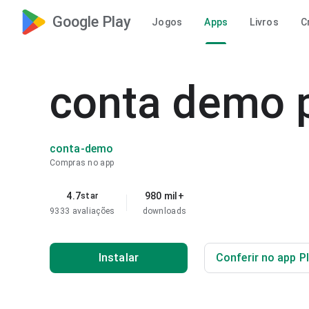
Google Play
Jogos
Apps
Livros
C
conta demo p
conta-demo
Compras no app
4.7
980 mil+
star
9333 avaliações
downloads
Instalar
Conferir no app P