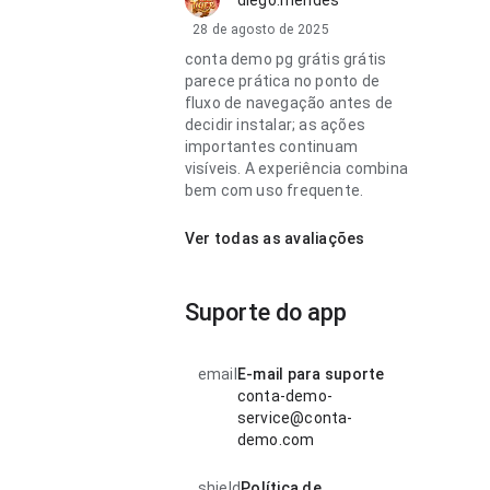
diego.mendes
28 de agosto de 2025
conta demo pg grátis grátis
parece prática no ponto de
fluxo de navegação antes de
decidir instalar; as ações
importantes continuam
visíveis. A experiência combina
bem com uso frequente.
Ver todas as avaliações
Suporte do app
email
E-mail para suporte
conta-demo-
service@conta-
demo.com
shield
Política de