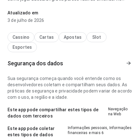
ponto de velocidade de carregamento antes de decidir
instalar; as ações importantes continuam visíveis. Esse
Atualizado em
cuidado nos detalhes faz diferença.
3 de julho de 2026
Cassino
Cartas
Apostas
Slot
Esportes
Segurança dos dados
Sua segurança começa quando você entende como os
desenvolvedores coletam e compartilham seus dados. As
práticas de segurança e privacidade podem variar de acordo
com o uso, a região e a idade.
Navegação
Este app pode compartilhar estes tipos de
na Web
dados com terceiros
Informações pessoais, Informações
Este app pode coletar
financeiras e mais 6
estes tipos de dados