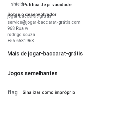
shield
Política de privacidade
Sobre o desenvolvedor
jogar-baccarat-grátis
service@jogar-baccarat-grátis.com
968 Rua w
rodrigo.souza
+55 6581968
Mais de jogar-baccarat-grátis
Jogos semelhantes
flag
Sinalizar como impróprio