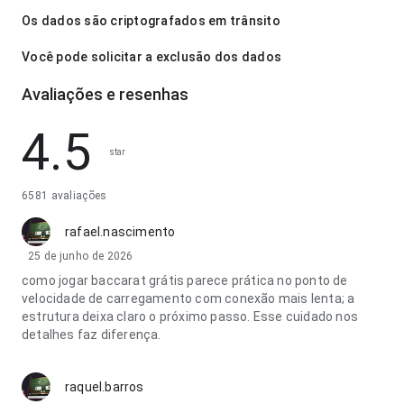
Os dados são criptografados em trânsito
Você pode solicitar a exclusão dos dados
Avaliações e resenhas
4.5
star
6581 avaliações
rafael.nascimento
25 de junho de 2026
como jogar baccarat grátis parece prática no ponto de
velocidade de carregamento com conexão mais lenta; a
estrutura deixa claro o próximo passo. Esse cuidado nos
detalhes faz diferença.
raquel.barros