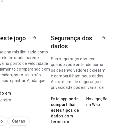
os
este jogo
Segurança dos
dados
ciona mls ilimitado como
 mls ilimitado parece
Sua segurança começa
va no ponto de velocidade
quando você entende como
egamento comparando com
os desenvolvedores coletam
ecidos; os rótulos são
e compartilham seus dados.
e acompanhar. Ajuda quem
As práticas de segurança e
idir rapidamente se vale
privacidade podem variar de
ado em
acordo com o uso, a região e
a idade.
Este app pode
Navegação
ereiro
ciona mls ilimitado parece
compartilhar
na Web
da no ponto de fluxo de
estes tipos de
o para um visitante novo;
dados com
a é previsível. Esse
no
Cartas
terceiros
nos detalhes faz