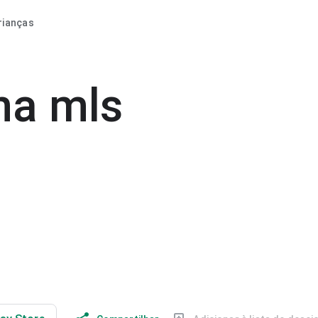
rianças
na mls