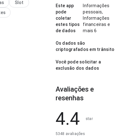
as
Slot
a.
Este app
Informações
pode
pessoais,
tes
coletar
Informações
estes tipos
financeiras e
de dados
mais 6
Os dados são
criptografados em trânsito
Você pode solicitar a
exclusão dos dados
Avaliações e
resenhas
4.4
star
5348 avaliações