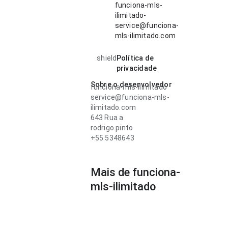
funciona-mls-
ilimitado-
service@funciona-
mls-ilimitado.com
shield
Política de
privacidade
Sobre o desenvolvedor
funciona-mls-ilimitado
service@funciona-mls-
ilimitado.com
643 Rua a
rodrigo.pinto
+55 5348643
Mais de funciona-
mls-ilimitado