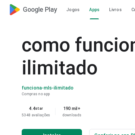
Google Play
Jogos
Apps
Livros
C
como funcio
ilimitado
funciona-mls-ilimitado
Compras no app
4.4
190 mil+
star
5348 avaliações
downloads