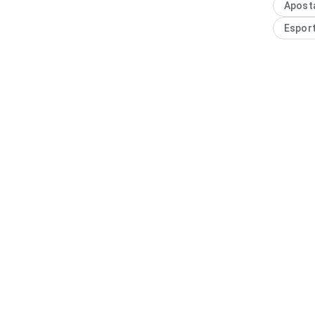
Apost
diferenç
Espor